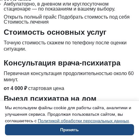
Амбулаторно, в дневном или круглосуточном
стационаре — по показаниям и вашему выбору.
Открыть полный прайс
Подобрать стоимость под себя
Стоимость лечения
Стоимость основных услуг
Точную стоимость скажем по телефону после оценки
ситуации.
Консультация врача-психиатра
Первичная консультация продолжительностью около 60
минут.
от 4 000 ₽
стартовая цена
Выезд психиатра на дом
Мы используем файлы cookie для работы сайта, аналитики и
Консультация, осмотр и назначение лечения на дому.
улучшения сервиса. Продолжая пользоваться сайтом, вы
от 5 000 ₽
стартовая цена
соглашаетесь с
Политикой обработки персональных данных
.
Неотложная психиатрическая
Принять
помощь